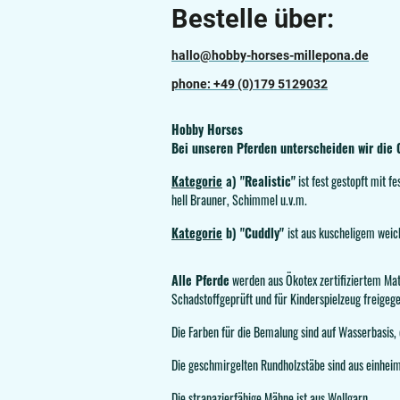
Bestelle über:
hallo@hobby-horses-millepona.de
phone: +49 (0)179 5129032
Hobby Horses
Bei unseren Pferden unterscheiden wir die 
Kategorie
a) "Realistic"
ist fest gestopft mit 
hell Brauner, Schimmel u.v.m.
Kategorie
b) "Cuddly"
ist aus kuscheligem weic
Alle Pferde
werden aus Ökotex zertifiziertem Mate
Schadstoffgeprüft und für Kinderspielzeug freigeg
Die Farben für die Bemalung sind auf Wasserbasis,
Die geschmirgelten Rundholzstäbe sind aus einhei
Die strapazierfähige Mähne ist aus Wollgarn.