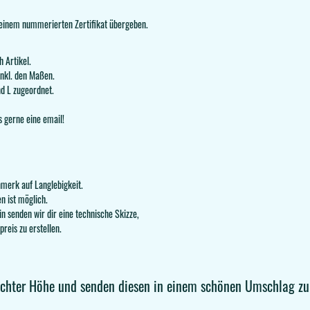
it einem nummerierten Zertifikat übergeben.
 Artikel.
inkl. den Maßen.
d L zugeordnet.
s gerne eine email!
merk auf Langlebigkeit.
n ist möglich.
in senden wir dir eine technische Skizze,
reis zu erstellen.
schter Höhe und senden diesen in einem schönen Umschlag z