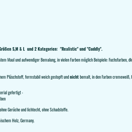
Größen S,M & L und 2 Kategorien: "Realistic" und "Cuddly".
festem Maul und aufwendiger Bemalung, in vielen Farben möglich Beispiele: Fuchsfarben, d
hem Plüschstoff, formstabil weich gestopft und
nicht
bemalt, in den Farben cremeweiß, 
rial gefertigt -
eben
 ohne Gerüche und lichtecht, ohne Schadstoffe.
mischem Holz, Germany.