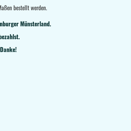
aßen bestellt werden.
enburger Münsterland.
bezahlst.
n Danke!